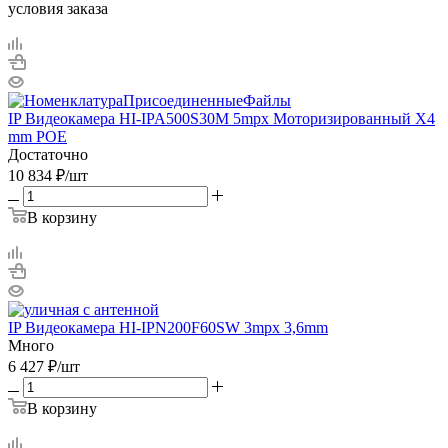
условия заказа
IP Видеокамера HI-IPA500S30M 5mpx Mоторизированный X4
mm POE
Достаточно
10 834
₽
/шт
В корзину
IP Видеокамера HI-IPN200F60SW 3mpx 3,6mm
Много
6 427
₽
/шт
В корзину