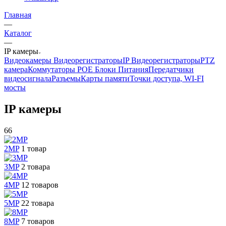
Главная
—
Каталог
—
IP камеры
Видеокамеры
Видеорегистраторы
IP Видеорегистраторы
PTZ
камера
Коммутаторы POE
Блоки Питания
Передатчики
видеосигнала
Разъемы
Карты памяти
Точки доступа, WI-FI
мосты
IP камеры
66
2MP
1 товар
3MP
2 товара
4MP
12 товаров
5MP
22 товара
8MP
7 товаров