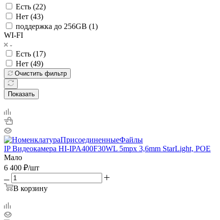
Есть (
22
)
Нет (
43
)
поддержка до 256GB (
1
)
WI-FI
Есть (
17
)
Нет (
49
)
Очистить фильтр
Показать
IP Видеокамера HI-IPA400F30WL 5mpx 3,6mm StarLight, POE
Мало
6 400
₽
/шт
В корзину