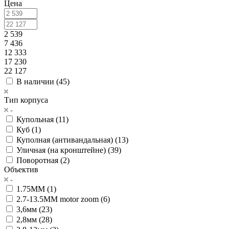
Цена
2 539
7 436
12 333
17 230
22 127
В наличии (
45
)
Тип корпуса
Купольная (
11
)
Куб (
1
)
Куполная (антивандальная) (
13
)
Уличная (на кронштейне) (
39
)
Поворотная (
2
)
Объектив
1.75MM (
1
)
2.7-13.5MM motor zoom (
6
)
3,6мм (
23
)
2,8мм (
28
)