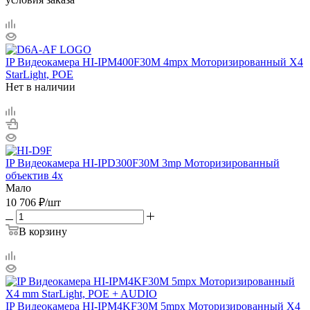
IP Видеокамера HI-IPМ400F30M 4mpx Моторизированный Х4
StarLight, POE
Нет в наличии
IP Видеокамера HI-IPD300F30M 3mp Моторизированный
объектив 4x
Мало
10 706
₽
/шт
В корзину
IP Видеокамера HI-IPM4KF30M 5mpx Mоторизированный X4