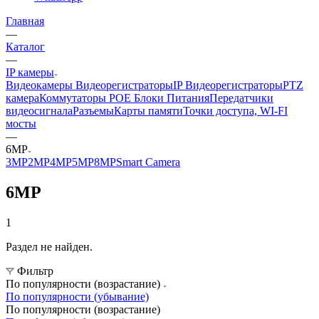
Главная
—
Каталог
—
IP камеры
Видеокамеры
Видеорегистраторы
IP Видеорегистраторы
PTZ
камера
Коммутаторы POE
Блоки Питания
Передатчики
видеосигнала
Разъемы
Карты памяти
Точки доступа, WI-FI
мосты
—
6MP
3MP
2MP
4MP
5MP
8MP
Smart Camera
6MP
1
Раздел не найден.
Фильтр
По популярности (возрастание)
По популярности (убывание)
По популярности (возрастание)