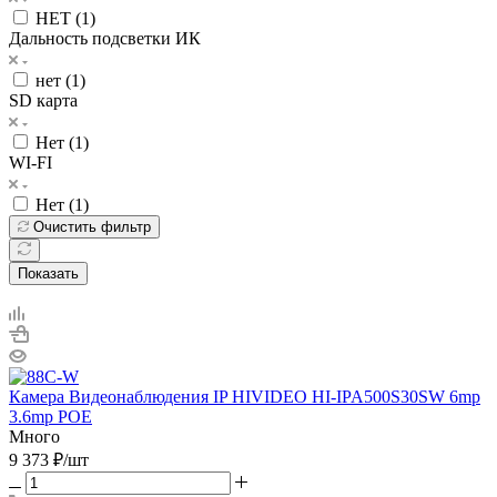
НЕТ (
1
)
Дальность подсветки ИК
нет (
1
)
SD карта
Нет (
1
)
WI-FI
Нет (
1
)
Очистить фильтр
Показать
Камера Видеонаблюдения IP HIVIDEO HI-IPA500S30SW 6mp
3.6mp POE
Много
9 373
₽
/шт