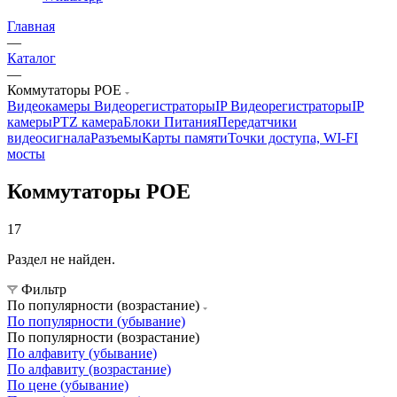
Главная
—
Каталог
—
Коммутаторы POE
Видеокамеры
Видеорегистраторы
IP Видеорегистраторы
IP
камеры
PTZ камера
Блоки Питания
Передатчики
видеосигнала
Разъемы
Карты памяти
Точки доступа, WI-FI
мосты
Коммутаторы POE
17
Раздел не найден.
Фильтр
По популярности (возрастание)
По популярности (убывание)
По популярности (возрастание)
По алфавиту (убывание)
По алфавиту (возрастание)
По цене (убывание)