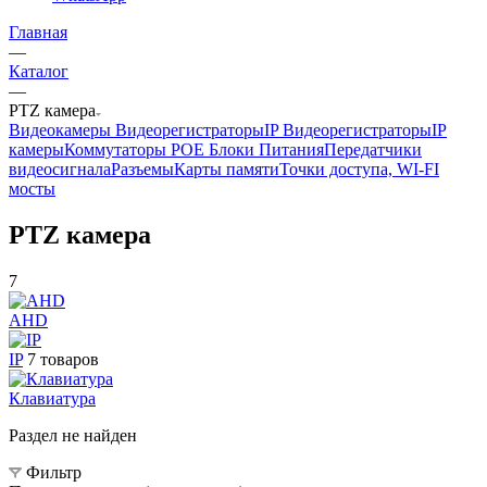
Главная
—
Каталог
—
PTZ камера
Видеокамеры
Видеорегистраторы
IP Видеорегистраторы
IP
камеры
Коммутаторы POE
Блоки Питания
Передатчики
видеосигнала
Разъемы
Карты памяти
Точки доступа, WI-FI
мосты
PTZ камера
7
AHD
IP
7 товаров
Клавиатура
Раздел не найден
Фильтр