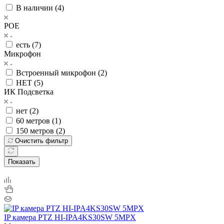
В наличии (
4
)
POE
есть (
7
)
Микрофон
Встроенный микрофон (
2
)
НЕТ (
5
)
ИК Подсветка
нет (
2
)
60 метров (
1
)
150 метров (
2
)
Очистить фильтр
Показать
IP камера PTZ HI-IPA4KS30SW 5MPX