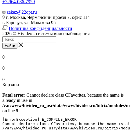
+7-964-086-7959
zakaz@22opt.ru
г. Москва, Чермянский проезд 7, офис 114
г. Барнаул, ул. Малахова 95
Политика конфиденциальности
2026 © Hivideo - системы видеонаблюдения
Найти
0
0
0
Корзина
Fatal error
: Cannot declare class CFavorites, because the name is
already in use in
/var/www/hivideo_ru_usr/data/www/hivideo.ru/bitrix/modules/mai
on line
5
[ErrorException] E_COMPILE_ERROR

Cannot declare class CFavorites, because the name is al
/var/www/hivideo_ru_usr/data/www/hivideo.ru/bitrix/modu