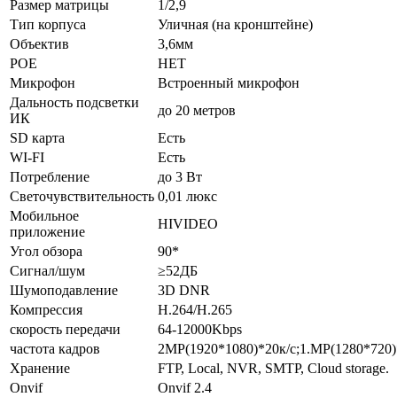
Размер матрицы
1/2,9
Тип корпуса
Уличная (на кронштейне)
Объектив
3,6мм
POE
НЕТ
Микрофон
Встроенный микрофон
Дальность подсветки
до 20 метров
ИК
SD карта
Есть
WI-FI
Есть
Потребление
до 3 Вт
Светочувствительность
0,01 люкс
Мобильное
HIVIDEO
приложение
Угол обзора
90*
Сигнал/шум
≥52ДБ
Шумоподавление
3D DNR
Компрессия
H.264/H.265
скорость передачи
64-12000Kbps
частота кадров
2MP(1920*1080)*20к/с;1.МР(1280*720)
Хранение
FTP, Local, NVR, SMTP, Cloud storage.
Оnvif
Onvif 2.4