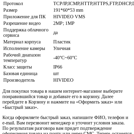
Протокол
TCP/IP,ICMP,HTTP,HTTPS,FTP,DHCP
Размер
191*60*53 mm
Приложение для ПК
HIVIDEO VMS
Разрешение видео
2МР; 1МР
Поддержка облачного
да
сервиса
Материал корпуса
Пластик
Исполнение камеры
Уличная
Рабочий диапазон
-40°С~60°С
температур
Класс защиты
IP66
Базовая единица
шт
Производитель
HIVIDEO
Для покупки товара в нашем интернет-магазине выберите
понравившийся товар и добавьте его в корзину. Далее
перейдите в Корзину и нажмите на «Оформить заказ» или
«Быстрый заказ».
Когда оформляете быстрый заказ, напишите ФИО, телефон и
e-mail. Вам перезвонит менеджер и уточнит условия заказа.
По результатам разговора вам придет подтверждение
оформления товара на почту или через СМС. Теперь останется