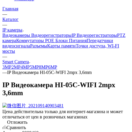
Главная
—
Каталог
—
IP камеры
Видеокамеры
Видеорегистраторы
IP Видеорегистраторы
PTZ
камера
Коммутаторы POE
Блоки Питания
Передатчики
видеосигнала
Разъемы
Карты памяти
Точки доступа, WI-FI
мосты
—
Smart Camera
3MP
2MP
4MP
5MP
8MP
6MP
—
IP Видеокамера HI-05C-WIFI 2mpx 3,6mm
IP Видеокамера HI-05C-WIFI 2mpx
3,6mm
Цена действительна только для интернет-магазина и может
отличаться от цен в розничных магазинах
Отложить
Сравнить