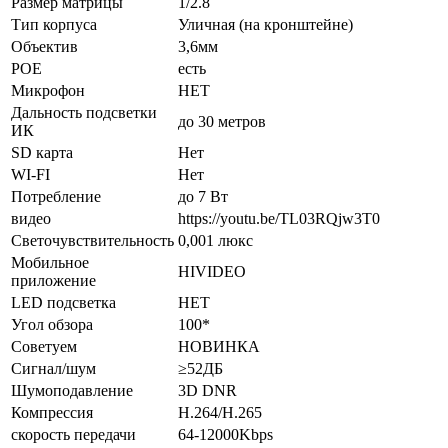
Размер матрицы
1/2.8
Тип корпуса
Уличная (на кронштейне)
Объектив
3,6мм
POE
есть
Микрофон
НЕТ
Дальность подсветки
до 30 метров
ИК
SD карта
Нет
WI-FI
Нет
Потребление
до 7 Вт
видео
https://youtu.be/TL03RQjw3T0
Светочувствительность
0,001 люкс
Мобильное
HIVIDEO
приложение
LED подсветка
НЕТ
Угол обзора
100*
Советуем
НОВИНКА
Сигнал/шум
≥52ДБ
Шумоподавление
3D DNR
Компрессия
H.264/H.265
скорость передачи
64-12000Kbps